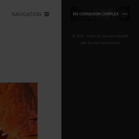
NAVIGATION
© 2026 - Delta im Quadrat GmbH
Alle Rechte vorbehalten.