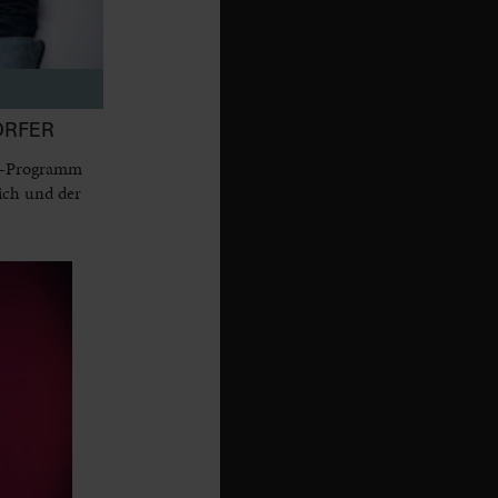
ORFER
dy-Programm
ich und der