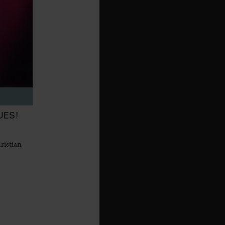
UES!
ristian