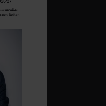
26/27
lharmoniker
ersten Reihen