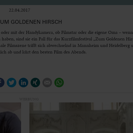
22.04.2017
Bühne
ZUM GOLDENEN HIRSCH
 oder mit der Handykamera, ob Filmstar oder die eigene Oma – wenn 
aben, sind sie ein Fall für das Kurzfilmfestival „Zum Goldenen Hir
gionale Filmszene trifft sich abwechselnd in Mannheim und Heidelberg u
ich ab und kürt den besten Film des Abends.
Facebook
Twitter
LinkedIn
Xing
E-mail
WhatsApp
WERBUNG