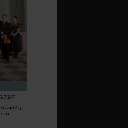
/2027
 Geburtstag!
fester