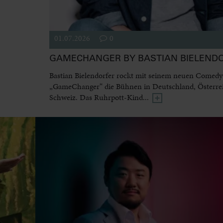
01.07.2026
0
GAMECHANGER BY BASTIAN BIELEND
Bastian Bielendorfer rockt mit seinem neuen Come
„GameChanger“ die Bühnen in Deutschland, Österre
Schweiz. Das Ruhrpott-Kind...