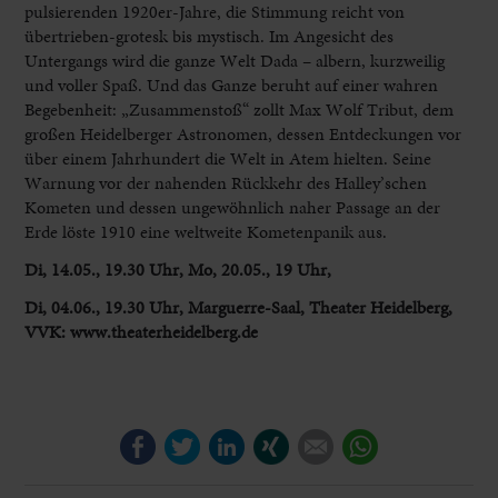
pulsierenden 1920er-Jahre, die Stimmung reicht von
übertrieben-grotesk bis mystisch. Im Angesicht des
Untergangs wird die ganze Welt Dada – albern, kurzweilig
und voller Spaß. Und das Ganze beruht auf einer wahren
Begebenheit: „Zusammenstoß“ zollt Max Wolf Tribut, dem
großen Heidelberger Astronomen, dessen Entdeckungen vor
über einem Jahrhundert die Welt in Atem hielten. Seine
Warnung vor der nahenden Rückkehr des Halley’schen
Kometen und dessen ungewöhnlich naher Passage an der
Erde löste 1910 eine weltweite Kometenpanik aus.
Di, 14.05., 19.30 Uhr, Mo, 20.05., 19 Uhr,
Di, 04.06., 19.30 Uhr, Marguerre-Saal, Theater Heidelberg,
VVK: www.theaterheidelberg.de
Facebook
Twitter
LinkedIn
Xing
E-mail
WhatsApp