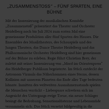
„ZUSAMMENSTOSS“ – FÜNF SPARTEN, EINE B
ÜHNE
Mit der Inszenierung der musikalischen Komödie
„Zusammenstoß“ präsentiert das Theater und Orchester
Heidelberg noch bis Juli 2024 zum ersten Mal eine
gemeinsame Produktion aller fünf Sparten des Hauses. Die
Ensembles des Musiktheaters, des Schauspiels und des
Jungen Theaters, das Dance Theatre Heidelberg und das
Philharmonische Orchester Heidelberg sind hier gemeinsam
auf der Bühne zu erleben. Regie führt Christian Brey, der
zuletzt mit seiner Inszenierung von „Mord im Orientexpress“
das Heidelberger Publikum begeisterte. Im Stück entdeckt der
Astronom Virmula das Näherkommen eines Sterns, dessen
Kollision mit unserem Planeten das Ende aller Tage bedeuten
könnte. Inmitten des weltweiten Ausnahmezustands spielen
die Menschen verrückt – Liebespaare schwören sich im
Angesicht des Untergangs ewige Treue, ein neuer Schlager
besingt die Bedrohung, Sensationslüsterne und Lebensmüde
versammeln sich. Das Stück versetzt bildgewaltig in die