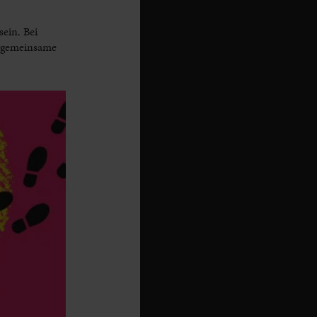
sein. Bei
f gemeinsame