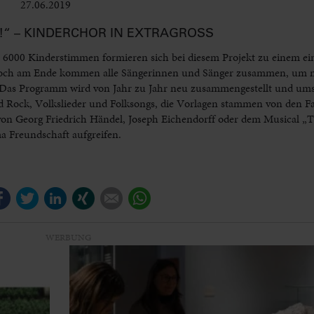
27.06.2019
Kinder
!“ – KINDERCHOR IN EXTRAGROSS
 6000 Kinderstimmen formieren sich bei diesem Projekt zu einem ei
, doch am Ende kommen alle Sängerinnen und Sänger zusammen, um n
Das Programm wird von Jahr zu Jahr neu zusammengestellt und ums
und Rock, Volkslieder und Folksongs, die Vorlagen stammen von den Fa
on Georg Friedrich Händel, Joseph Eichendorff oder dem Musical „Ta
a Freundschaft aufgreifen.
Facebook
Twitter
LinkedIn
Xing
E-mail
WhatsApp
WERBUNG