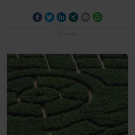
Facebook
Twitter
LinkedIn
Xing
E-mail
WhatsApp
WERBUNG