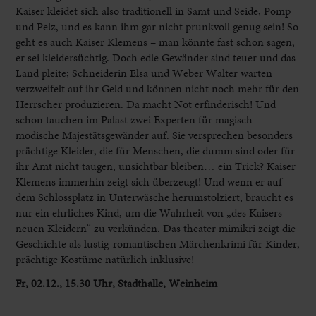
Kaiser kleidet sich also traditionell in Samt und Seide, Pomp
und Pelz, und es kann ihm gar nicht prunkvoll genug sein! So
geht es auch Kaiser Klemens – man könnte fast schon sagen,
er sei kleidersüchtig. Doch edle Gewänder sind teuer und das
Land pleite; Schneiderin Elsa und Weber Walter warten
verzweifelt auf ihr Geld und können nicht noch mehr für den
Herrscher produzieren. Da macht Not erfinderisch! Und
schon tauchen im Palast zwei Experten für magisch-
modische Majestätsgewänder auf. Sie versprechen besonders
prächtige Kleider, die für Menschen, die dumm sind oder für
ihr Amt nicht taugen, unsichtbar bleiben… ein Trick? Kaiser
Klemens immerhin zeigt sich überzeugt! Und wenn er auf
dem Schlossplatz in Unterwäsche herumstolziert, braucht es
nur ein ehrliches Kind, um die Wahrheit von „des Kaisers
neuen Kleidern“ zu verkünden. Das theater mimikri zeigt die
Geschichte als lustig-romantischen Märchenkrimi für Kinder,
prächtige Kostüme natürlich inklusive!
Fr, 02.12., 15.30 Uhr, Stadthalle, Weinheim