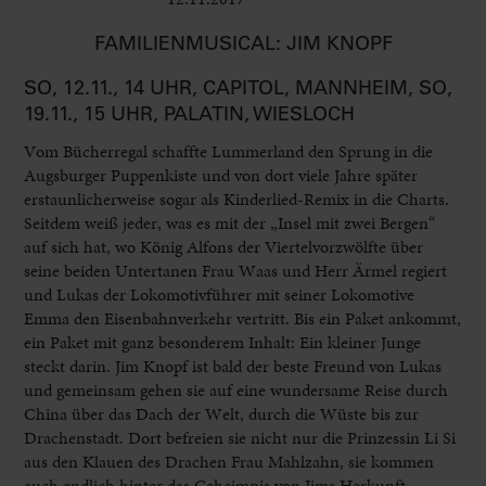
FAMILIENMUSICAL: JIM KNOPF
SO, 12.11., 14 UHR, CAPITOL, MANNHEIM, SO,
19.11., 15 UHR, PALATIN, WIESLOCH
Vom Bücherregal schaffte Lummerland den Sprung in die
Augsburger Puppenkiste und von dort viele Jahre später
erstaunlicherweise sogar als Kinderlied-Remix in die Charts.
Seitdem weiß jeder, was es mit der „Insel mit zwei Bergen“
auf sich hat, wo König Alfons der Viertelvorzwölfte über
seine beiden Untertanen Frau Waas und Herr Ärmel regiert
und Lukas der Lokomotivführer mit seiner Lokomotive
Emma den Eisenbahnverkehr vertritt. Bis ein Paket ankommt,
ein Paket mit ganz besonderem Inhalt: Ein kleiner Junge
steckt darin. Jim Knopf ist bald der beste Freund von Lukas
und gemeinsam gehen sie auf eine wundersame Reise durch
China über das Dach der Welt, durch die Wüste bis zur
Drachenstadt. Dort befreien sie nicht nur die Prinzessin Li Si
aus den Klauen des Drachen Frau Mahlzahn, sie kommen
auch endlich hinter das Geheimnis von Jims Herkunft…