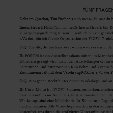
FÜNF FRAGEN
Delta im Quadrat, Tim Fischer
: Hallo Inessa, kannst du
Inessa Siebert
:
Hallo Tim, ich heiße Inessa Siebert, bin 
kunstpädagogisch tätig zu sein. Eigentlich bin ich ga
e.V.; dort bin ich für die Organisation des WOW!-Projekt
DiQ
: Für alle, die noch nie dort waren – was erwartet 
IS
:
PORT25 ist ein Ausstellungshaus mitten im Mannheim
Künstlern gezeigt wird, die in den Ausstellungen oft im
Leiterinnen und Kuratorinnen Kim Behm und Yvonne Vogel
Zusammenarbeit mit dem Verein supPORTer e.V., der PO
DiQ
: Was genau steckt hinter diesen Workshops und an 
IS
:
Unser Motto ist „WOW! Staunen, entdecken, machen“
Faszination für eine Sache aus, folgt automatisch die 
Workshops sind eine Möglichkeit für Kinder und Jugendl
machen können. Alle Workshops werden in den Räumen 
kostenfrei, was durch die großzügige Unterstützung de