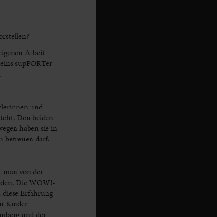
rstellen?
eigenen Arbeit
ereins supPORTer
.
tlerinnen und
steht. Den beiden
wegen haben sie in
 betreuen darf.
t man von der
werden. Die WOW!-
 diese Erfahrung
n Kinder
emberg und der