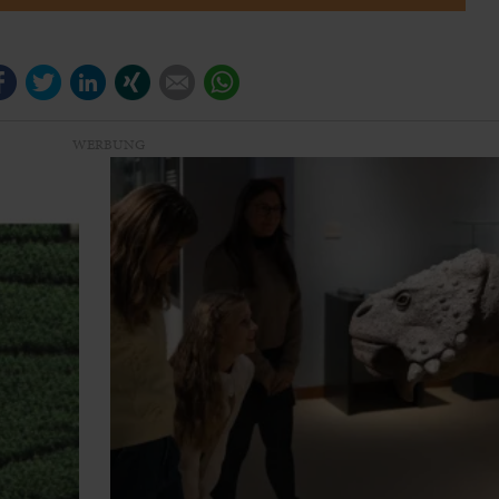
Facebook
Twitter
LinkedIn
Xing
E-mail
WhatsApp
WERBUNG