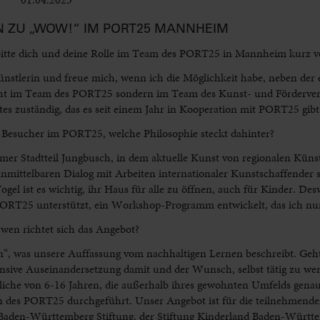
 ZU „WOW!“ IM PORT25 MANNHEIM
 bitte dich und deine Rolle im Team des PORT25 in Mannheim kurz vo
Künstlerin und freue mich, wenn ich die Möglichkeit habe, neben der 
r nicht im Team des PORT25 sondern im Team des Kunst- und Förderv
es zuständig, das es seit einem Jahr in Kooperation mit PORT25 gibt
die Besucher im PORT25, welche Philosophie steckt dahinter?
er Stadtteil Jungbusch, in dem aktuelle Kunst von regionalen Küns
 unmittelbaren Dialog mit Arbeiten internationaler Kunstschaffender 
 ist es wichtig, ihr Haus für alle zu öffnen, auch für Kinder. Des
RT25 unterstützt, ein Workshop-Programm entwickelt, das ich nun
wen richtet sich das Angebot?
, was unsere Auffassung vom nachhaltigen Lernen beschreibt. Geh
intensive Auseinandersetzung damit und der Wunsch, selbst tätig zu 
iche von 6-16 Jahren, die außerhalb ihres gewohnten Umfelds genau
des PORT25 durchgeführt. Unser Angebot ist für die teilnehmende
r Baden-Württemberg Stiftung, der Stiftung Kinderland Baden-Württ