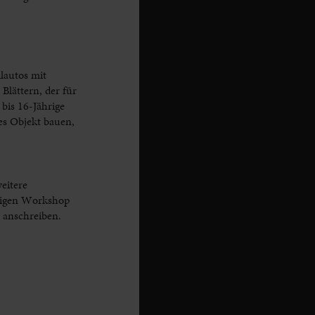
lautos mit
Blättern, der für
bis 16-Jährige
es Objekt bauen,
eitere
iligen Workshop
 anschreiben.