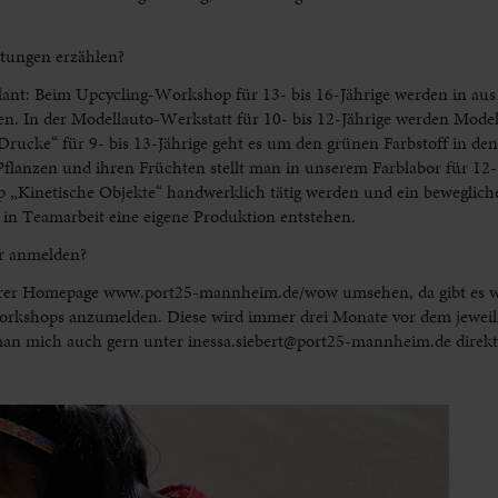
tungen erzählen?
ant: Beim Upcycling-Workshop für 13- bis 16-Jährige werden in aus
 In der Modellauto-Werkstatt für 10- bis 12-Jährige werden Model
cke“ für 9- bis 13-Jährige geht es um den grünen Farbstoff in den 
Pflanzen und ihren Früchten stellt man in unserem Farblabor für 12- 
p „Kinetische Objekte“ handwerklich tätig werden und ein beweglich
l in Teamarbeit eine eigene Produktion entstehen.
er anmelden?
nserer Homepage www.port25-mannheim.de/wow umsehen, da gibt es w
Workshops anzumelden. Diese wird immer drei Monate vor dem jewe
 man mich auch gern unter inessa.siebert@port25-mannheim.de direkt