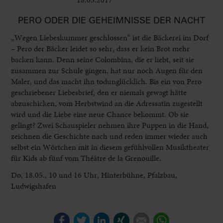
PERO ODER DIE GEHEIMNISSE DER NACHT
„Wegen Liebeskummer geschlossen“ ist die Bäckerei im Dorf
– Pero der Bäcker leidet so sehr, dass er kein Brot mehr
backen kann. Denn seine Colombina, die er liebt, seit sie
zusammen zur Schule gingen, hat nur noch Augen für den
Maler, und das macht ihn todunglücklich. Bis ein von Pero
geschriebener Liebesbrief, den er niemals gewagt hätte
abzuschicken, vom Herbstwind an die Adressatin zugestellt
wird und die Liebe eine neue Chance bekommt. Ob sie
gelingt? Zwei Schauspieler nehmen ihre Puppen in die Hand,
zeichnen die Geschichte nach und reden immer wieder auch
selbst ein Wörtchen mit in diesem gefühlvollen Musiktheater
für Kids ab fünf vom Théâtre de la Grenouille.
Do, 18.05., 10 und 16 Uhr, Hinterbühne, Pfalzbau,
Ludwigshafen
Facebook
Twitter
LinkedIn
Xing
E-mail
WhatsApp