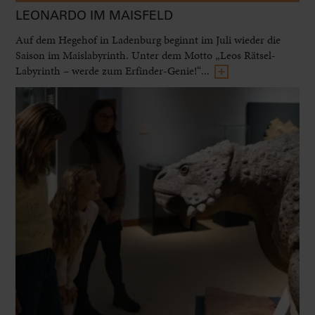
LEONARDO IM MAISFELD
Auf dem Hegehof in Ladenburg beginnt im Juli wieder die
Saison im Maislabyrinth. Unter dem Motto „Leos Rätsel-
Labyrinth – werde zum Erfinder-Genie!“...