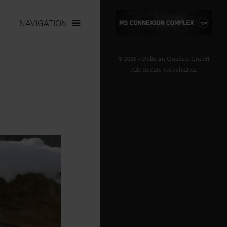
NAVIGATION
© 2026 - Delta im Quadrat GmbH
Alle Rechte vorbehalten.