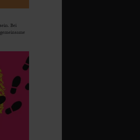
sein. Bei
f gemeinsame