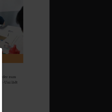
ieder zum
er-Uni lädt