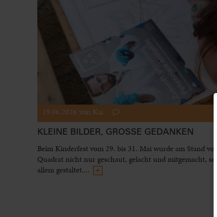
19.06.2026
von Kai
KLEINE BILDER, GROSSE GEDANKEN
Beim Kinderfest vom 29. bis 31. Mai wurde am Stand vo
Quadrat nicht nur geschaut, gelacht und mitgemacht, so
allem gestaltet....