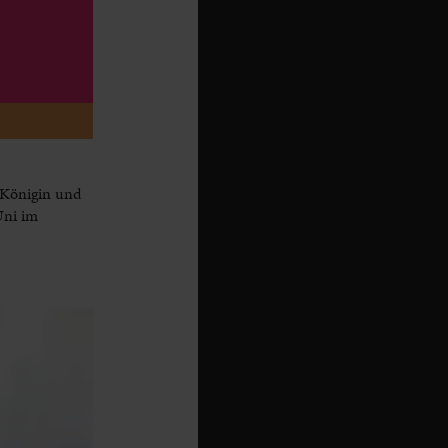
 Königin und
Uni im