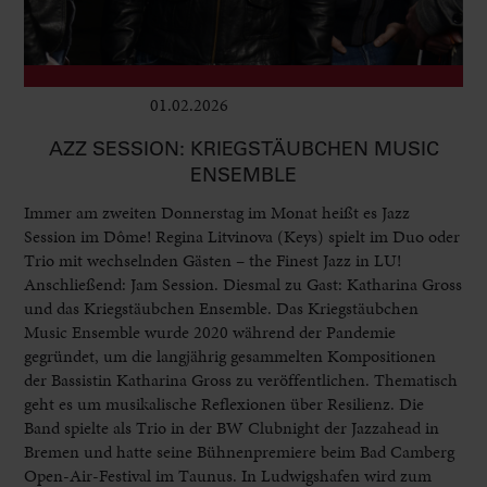
01.02.2026
Club & Pop
AZZ SESSION: KRIEGSTÄUBCHEN MUSIC
ENSEMBLE
Immer am zweiten Donnerstag im Monat heißt es Jazz
Session im Dôme! Regina Litvinova (Keys) spielt im Duo oder
Trio mit wechselnden Gästen – the Finest Jazz in LU!
Anschließend: Jam Session. Diesmal zu Gast: Katharina Gross
und das Kriegstäubchen Ensemble. Das Kriegstäubchen
Music Ensemble wurde 2020 während der Pandemie
gegründet, um die langjährig gesammelten Kompositionen
der Bassistin Katharina Gross zu veröffentlichen. Thematisch
geht es um musikalische Reflexionen über Resilienz. Die
Band spielte als Trio in der BW Clubnight der Jazzahead in
Bremen und hatte seine Bühnenpremiere beim Bad Camberg
Open-Air-Festival im Taunus. In Ludwigshafen wird zum