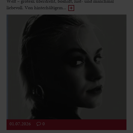
Welt – grotesk überdreht, boshaft, lust- und manchmal
liebevoll. Von hinterhältigem...
01.07.2026
0