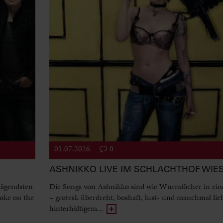
01.07.2026
0
ASHNIKKO LIVE IM SCHLACHTHOF WI
rägendsten
Die Songs von Ashnikko sind wie Wurmlöcher in ein
oke on the
– grotesk überdreht, boshaft, lust- und manchmal lie
hinterhältigem...