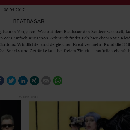
08.04.2017
Club & Pop
BEATBASAR
egt keinen Vorgaben: Was auf dem Beatbasar den Besitzer wechselt, 
sein oder einfach nur schön. Schmuck findet sich hier ebenso wie Kle
 Buttons, Windlichter und dergleichen Kreatives mehr. Rund die Häl
e, Snacks und Getränke ist – bei freiem Eintritt – natürlich ebenfalls
Facebook
Twitter
LinkedIn
Xing
E-mail
WhatsApp
WERBUNG