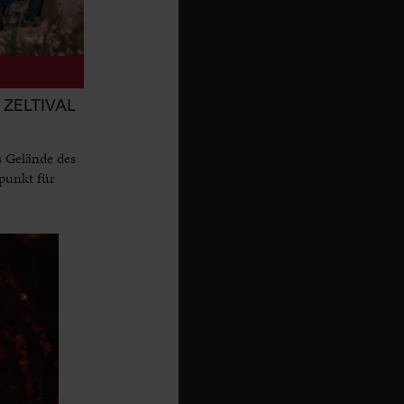
ZELTIVAL
s Gelände des
punkt für