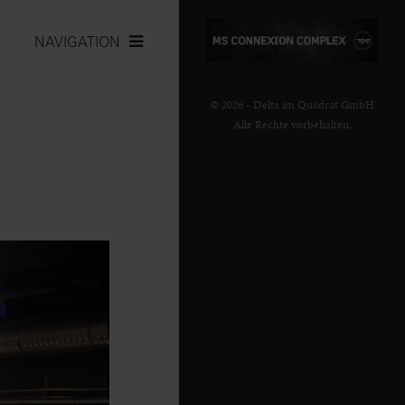
NAVIGATION
© 2026 - Delta im Quadrat GmbH
Alle Rechte vorbehalten.