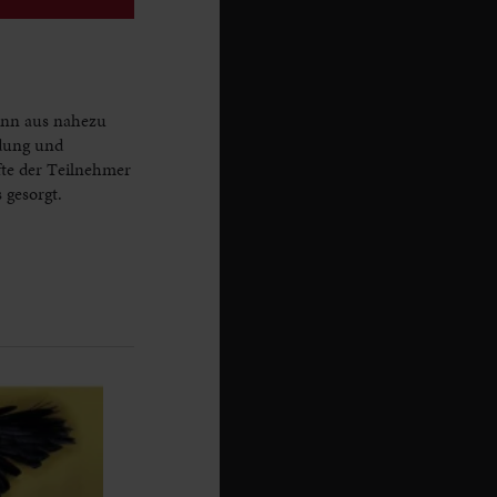
kann aus nahezu
idung und
fte der Teilnehmer
 gesorgt.