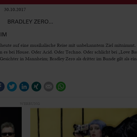
30.10.2017
Club & Pop
BRADLEY ZERO...
EIM
s heute auf eine musikalische Reise mit unbekanntem Ziel mitnimmt. 
n es bei House. Oder Acid. Oder Techno. Oder schlicht bei „Love Ba
esichter in Mannheim; Bradley Zero als dritter im Bunde gilt als ei
Facebook
Twitter
LinkedIn
Xing
E-mail
WhatsApp
WERBUNG