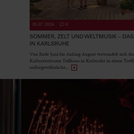
01.07.2026
0
SOMMER, ZELT UND WELTMUSIK – DAS 
IN KARLSRUHE
Von Ende Juni bis Anfang August verwandelt sich da
Kulturzentrums Tollhaus in Karlsruhe in einen Treff
außergewöhnliche...