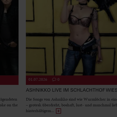
01.07.2026
0
ASHNIKKO LIVE IM SCHLACHTHOF WI
rägendsten
Die Songs von Ashnikko sind wie Wurmlöcher in ein
oke on the
– grotesk überdreht, boshaft, lust- und manchmal lie
hinterhältigem...