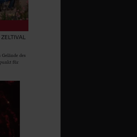
ZELTIVAL
s Gelände des
punkt für