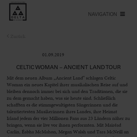
NAVIGATION
Zurück
01.09.2019
Club & Pop
CELTIC WOMAN – ANCIENT LAND TOUR
Mit dem neuen Album „Ancient Land“ schlagen Celtic
Woman ein neues Kapitel ihrer musikalischen Reise auf und
bleiben dennoch immer bei sich und den Traditionen, die sie
zu dem gemacht haben, was sie heute sind. Schließlich
schafften es die stimmgewaltigsten Sängerinnen und die
talentiertesten Musikerinnen ihres Landes, ihre Heimat
Irland jedem der vier Millionen Fans aus 23 Ländern näher zu
bringen, wenn sie live vor ihnen performten. Mit Mairéad
Carlin, Éabha McMahon, Megan Walsh und Tara McNeill an