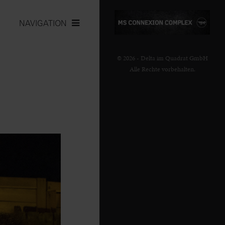
NAVIGATION
© 2026 - Delta im Quadrat GmbH
Alle Rechte vorbehalten.