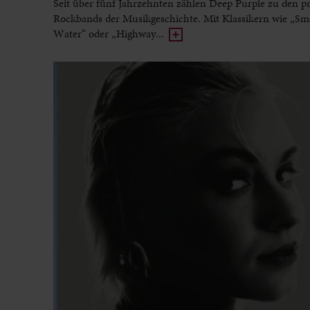
Seit über fünf Jahrzehnten zählen Deep Purple zu den p
Rockbands der Musikgeschichte. Mit Klassikern wie „Sm
Water“ oder „Highway...