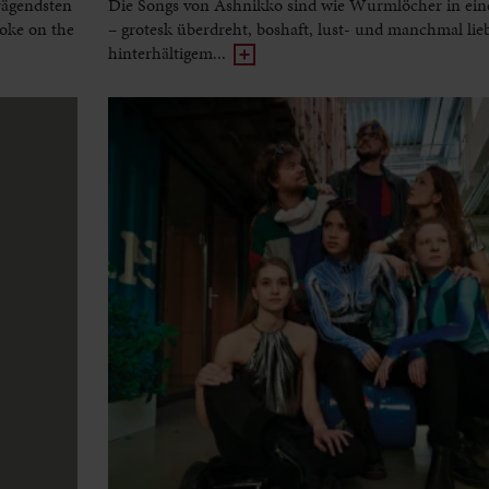
rägendsten
Die Songs von Ashnikko sind wie Wurmlöcher in ein
oke on the
– grotesk überdreht, boshaft, lust- und manchmal lie
hinterhältigem...