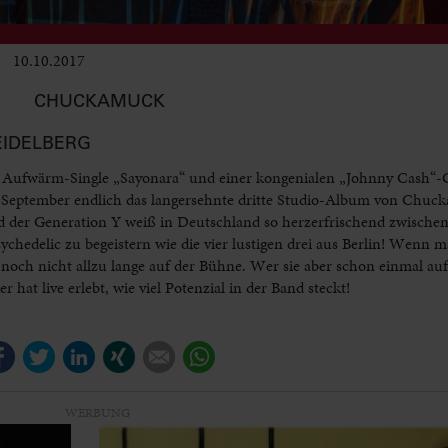
10.10.2017
Club & Pop
CHUCKAMUCK
HEIDELBERG
 Aufwärm-Single „Sayonara“ und einer kongenialen „Johnny Cash“-C
ng September endlich das langersehnte dritte Studio-Album von Chuc
nd der Generation Y weiß in Deutschland so herzerfrischend zwisch
hedelic zu begeistern wie die vier lustigen drei aus Berlin! Wenn m
och nicht allzu lange auf der Bühne. Wer sie aber schon einmal auf 
hat live erlebt, wie viel Potenzial in der Band steckt!
Facebook
Twitter
LinkedIn
Xing
E-mail
WhatsApp
WERBUNG