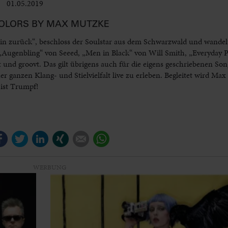
01.05.2019
Club & Pop
OLORS BY MAX MUTZKE
 zurück“, beschloss der Soulstar aus dem Schwarzwald und wandel
 „Augenbling“ von Seeed, „Men in Black“ von Will Smith, „Everyday P
und groovt. Das gilt übrigens auch für die eigens geschriebenen So
r ganzen Klang- und Stielvielfalt live zu erleben. Begleitet wird Max
ist Trumpf!
Facebook
Twitter
LinkedIn
Xing
E-mail
WhatsApp
WERBUNG