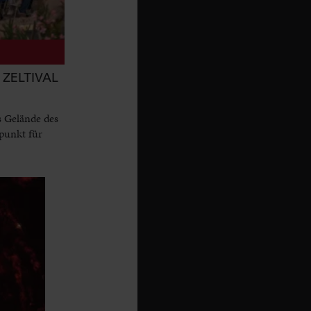
ZELTIVAL
s Gelände des
punkt für