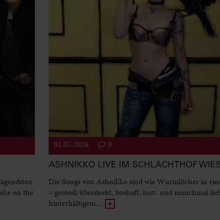
01.07.2026
0
ASHNIKKO LIVE IM SCHLACHTHOF WI
rägendsten
Die Songs von Ashnikko sind wie Wurmlöcher in ein
oke on the
– grotesk überdreht, boshaft, lust- und manchmal lie
hinterhältigem...