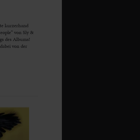
te kurzerhand
eople“ von Sly &
ngs des Albums!
 dabei von der