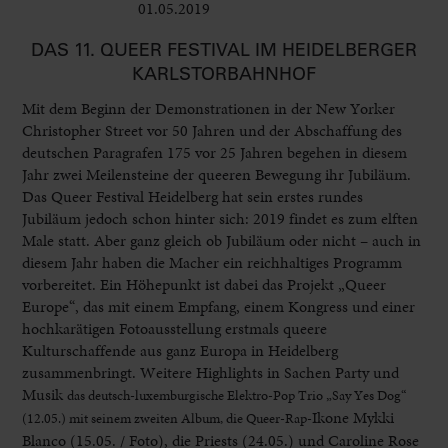
01.05.2019
Club & Pop
DAS 11. QUEER FESTIVAL IM HEIDELBERGER
KARLSTORBAHNHOF
Mit dem Beginn der Demonstrationen in der New Yorker
Christopher Street vor 50 Jahren und der Abschaffung des
deutschen Paragrafen 175 vor 25 Jahren begehen in diesem
Jahr zwei Meilensteine der queeren Bewegung ihr Jubiläum.
Das Queer Festival Heidelberg hat sein erstes rundes
Jubiläum jedoch schon hinter sich: 2019 findet es zum elften
Male statt. Aber ganz gleich ob Jubiläum oder nicht – auch in
diesem Jahr haben die Macher ein reichhaltiges Programm
vorbereitet. Ein Höhepunkt ist dabei das Projekt „Queer
Europe“, das mit einem Empfang, einem Kongress und einer
hochkarätigen Fotoausstellung erstmals queere
Kulturschaffende aus ganz Europa in Heidelberg
zusammenbringt. Weitere Highlights in Sachen Party und
Musik
das deutsch-luxemburgische Elektro-Pop Trio „Say Yes Dog“
Ikone Mykki
(12.05.) mit seinem zweiten Album, die Queer-Rap-
Blanco (15.05. / Foto), die Priests (24.05.) und Caroline Rose