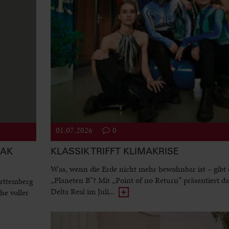
01.07.2026
0
EAK
KLASSIK TRIFFT KLIMAKRISE
Was, wenn die Erde nicht mehr bewohnbar ist – gibt 
„Planeten B“? Mit „Point of no Return“ präsentiert d
rttemberg
Delta Real im Juli...
he voller