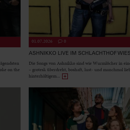
01.07.2026
0
ASHNIKKO LIVE IM SCHLACHTHOF WI
rägendsten
Die Songs von Ashnikko sind wie Wurmlöcher in ein
oke on the
– grotesk überdreht, boshaft, lust- und manchmal lie
hinterhältigem...