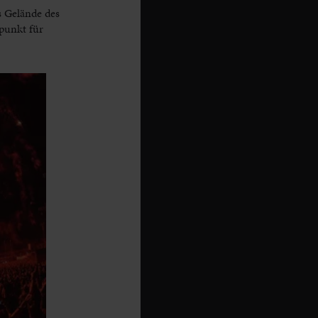
s Gelände des
punkt für