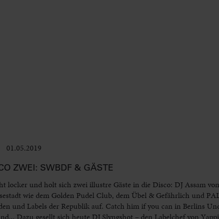
01.05.2019
Club & Pop
CO ZWEI: SWBDF & GÄSTE
t locker und holt sich zwei illustre Gäste in die Disco: DJ Assam 
ansestadt wie dem Golden Pudel Club, dem Übel & Gefährlich und PA
den und Labels der Republik auf. Catch him if you can in Berlins Un
.. Dazu gesellt sich heute DJ Slyngshot – den Labelchef von Yappin