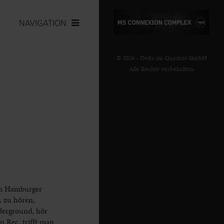
NAVIGATION
© 2026 - Delta im Quadrat GmbH
Alle Rechte vorbehalten.
vom Hamburger
L zu hören,
derground, hör
 Rec. trifft man