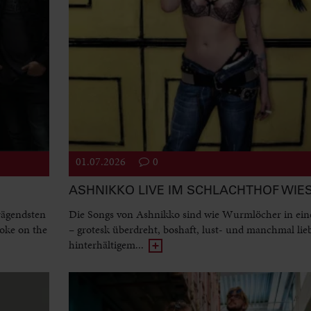
01.07.2026
0
ASHNIKKO LIVE IM SCHLACHTHOF WI
rägendsten
Die Songs von Ashnikko sind wie Wurmlöcher in ein
oke on the
– grotesk überdreht, boshaft, lust- und manchmal lie
hinterhältigem...