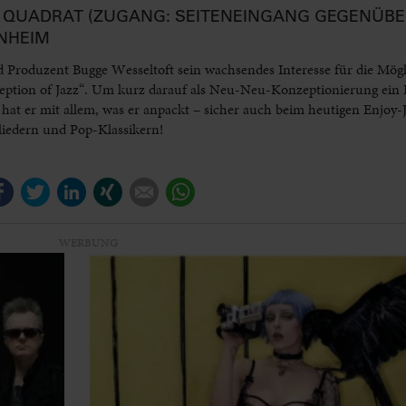
 IM QUADRAT (ZUGANG: SEITENEINGANG GEGENÜBE
NHEIM
 Produzent Bugge Wesseltoft sein wachsendes Interesse für die Mögl
ption of Jazz“. Um kurz darauf als Neu-Neu-Konzeptionierung ein K
hat er mit allem, was er anpackt – sicher auch beim heutigen Enjoy
liedern und Pop-Klassikern!
Facebook
Twitter
LinkedIn
Xing
E-mail
WhatsApp
WERBUNG