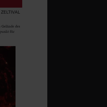
ZELTIVAL
s Gelände des
punkt für