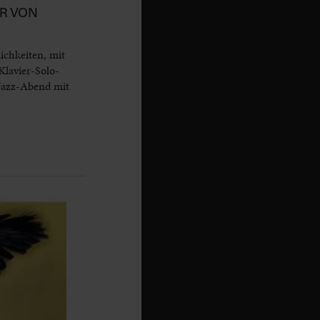
R VON
ichkeiten, mit
lavier-Solo-
-Jazz-Abend mit