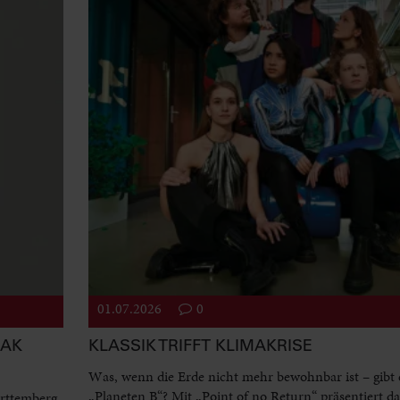
01.07.2026
0
EAK
KLASSIK TRIFFT KLIMAKRISE
Was, wenn die Erde nicht mehr bewohnbar ist – gibt 
„Planeten B“? Mit „Point of no Return“ präsentiert d
rttemberg