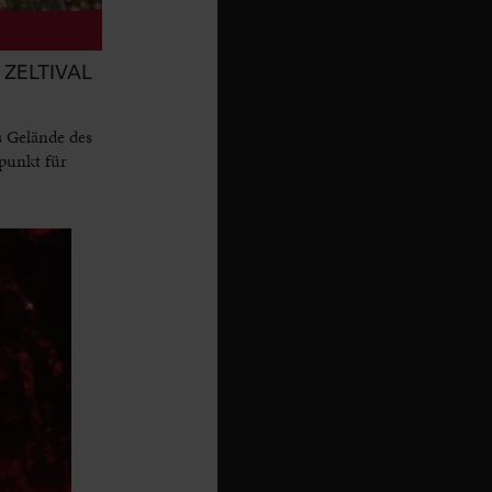
ZELTIVAL
s Gelände des
punkt für