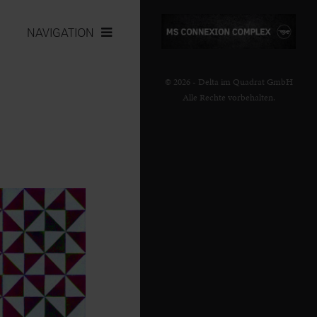
NAVIGATION
© 2026 - Delta im Quadrat GmbH
Alle Rechte vorbehalten.