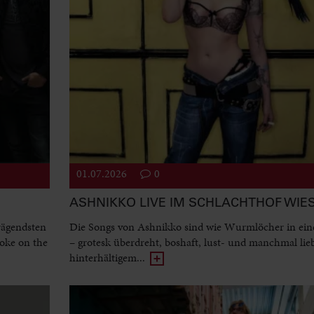
01.07.2026
0
ASHNIKKO LIVE IM SCHLACHTHOF WI
rägendsten
Die Songs von Ashnikko sind wie Wurmlöcher in ein
oke on the
– grotesk überdreht, boshaft, lust- und manchmal lie
hinterhältigem...