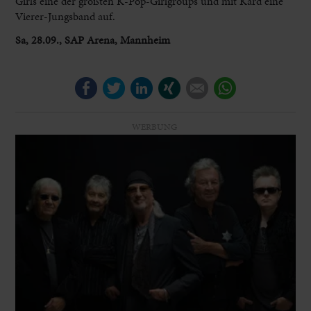
Girls eine der größten K-Pop-Girlgroups und mit Kard eine
Vierer-Jungsband auf.
Sa, 28.09., SAP Arena, Mannheim
Facebook
Twitter
LinkedIn
Xing
E-mail
WhatsApp
WERBUNG