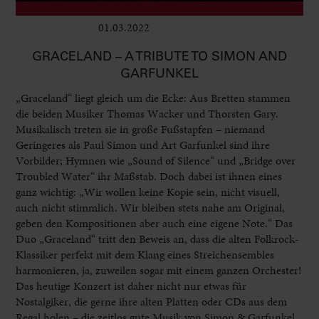
01.03.2022
Club & Pop
GRACELAND – A TRIBUTE TO SIMON AND
GARFUNKEL
„Graceland“ liegt gleich um die Ecke: Aus Bretten stammen
die beiden Musiker Thomas Wacker und Thorsten Gary.
Musikalisch treten sie in große Fußstapfen – niemand
Geringeres als Paul Simon und Art Garfunkel sind ihre
Vorbilder; Hymnen wie „Sound of Silence“ und „Bridge over
Troubled Water“ ihr Maßstab. Doch dabei ist ihnen eines
ganz wichtig: „Wir wollen keine Kopie sein, nicht visuell,
auch nicht stimmlich. Wir bleiben stets nahe am Original,
geben den Kompositionen aber auch eine eigene Note.“ Das
Duo „Graceland“ tritt den Beweis an, dass die alten Folkrock-
Klassiker perfekt mit dem Klang eines Streichensembles
harmonieren, ja, zuweilen sogar mit einem ganzen Orchester!
Das heutige Konzert ist daher nicht nur etwas für
Nostalgiker, die gerne ihre alten Platten oder CDs aus dem
Regal holen – die zeitlos gute Musik von Simon & Garfunkel,