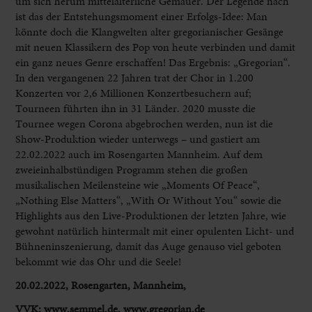
um sich herum mittelalterliche Gemäuer. Der Legende nach
ist das der Entstehungsmoment einer Erfolgs-Idee: Man
könnte doch die Klangwelten alter gregorianischer Gesänge
mit neuen Klassikern des Pop von heute verbinden und damit
ein ganz neues Genre erschaffen! Das Ergebnis: „Gregorian“.
In den vergangenen 22 Jahren trat der Chor in 1.200
Konzerten vor 2,6 Millionen Konzertbesuchern auf;
Tourneen führten ihn in 31 Länder. 2020 musste die
Tournee wegen Corona abgebrochen werden, nun ist die
Show-Produktion wieder unterwegs – und gastiert am
22.02.2022 auch im Rosengarten Mannheim. Auf dem
zweieinhalbstündigen Programm stehen die großen
musikalischen Meilensteine wie „Moments Of Peace“,
„Nothing Else Matters“, „With Or Without You“ sowie die
Highlights aus den Live-Produktionen der letzten Jahre, wie
gewohnt natürlich hintermalt mit einer opulenten Licht- und
Bühneninszenierung, damit das Auge genauso viel geboten
bekommt wie das Ohr und die Seele!
20.02.2022, Rosengarten, Mannheim,
VVK: www.semmel.de, www.gregorian.de