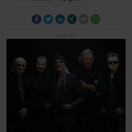
Facebook
Twitter
LinkedIn
Xing
E-mail
WhatsApp
WERBUNG