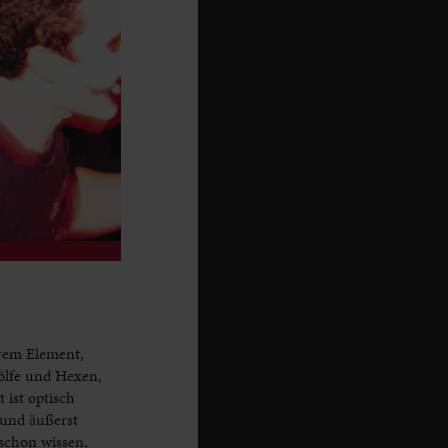
hrem Element,
ölfe und Hexen,
ist optisch
 und äußerst
schon wissen,