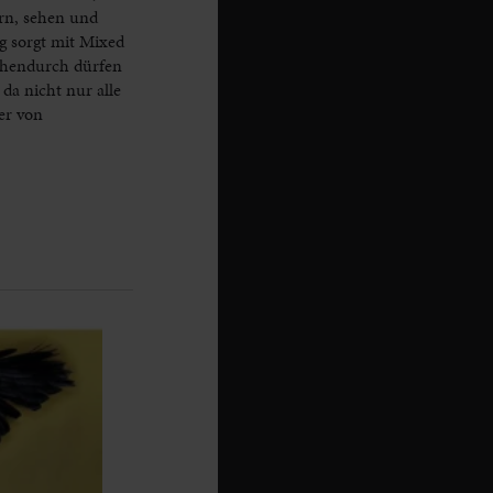
rn, sehen und
g sorgt mit Mixed
chendurch dürfen
da nicht nur alle
er von