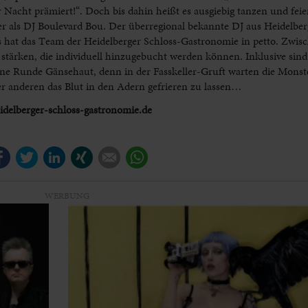
acht prämiert!“. Doch bis dahin heißt es ausgiebig tanzen und feie
r als DJ Boulevard Bou. Der überregional bekannte DJ aus Heidelber
hat das Team der Heidelberger Schloss-Gastronomie in petto. Zwis
stärken, die individuell hinzugebucht werden können. Inklusive sind 
ne Runde Gänsehaut, denn in der Fasskeller-Gruft warten die Monst
r anderen das Blut in den Adern gefrieren zu lassen…
idelberger-schloss-gastronomie.de
Facebook
Twitter
LinkedIn
Xing
E-mail
WhatsApp
WERBUNG