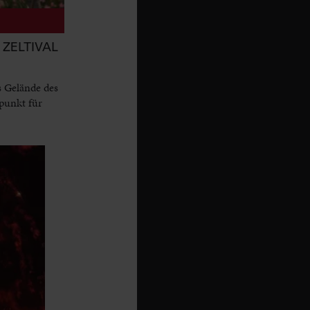
ZELTIVAL
s Gelände des
punkt für