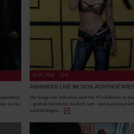
01.07.2026
0
ASHNIKKO LIVE IM SCHLACHTHOF WI
rägendsten
Die Songs von Ashnikko sind wie Wurmlöcher in ein
oke on the
– grotesk überdreht, boshaft, lust- und manchmal lie
hinterhältigem...