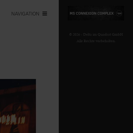
NAVIGATION
© 2026 - Delta im Quadrat GmbH
Alle Rechte vorbehalten.