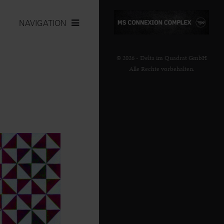
NAVIGATION
© 2026 - Delta im Quadrat GmbH
Alle Rechte vorbehalten.