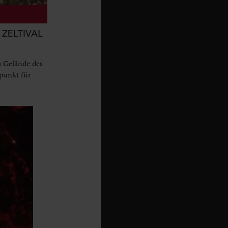
ZELTIVAL
s Gelände des
punkt für