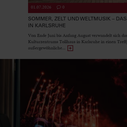
01.07.2026
0
SOMMER, ZELT UND WELTMUSIK – DAS 
IN KARLSRUHE
Von Ende Juni bis Anfang August verwandelt sich da
Kulturzentrums Tollhaus in Karlsruhe in einen Treff
außergewöhnliche...