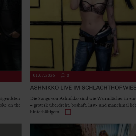
01.07.2026
0
ASHNIKKO LIVE IM SCHLACHTHOF WI
rägendsten
Die Songs von Ashnikko sind wie Wurmlöcher in ein
oke on the
– grotesk überdreht, boshaft, lust- und manchmal lie
hinterhältigem...