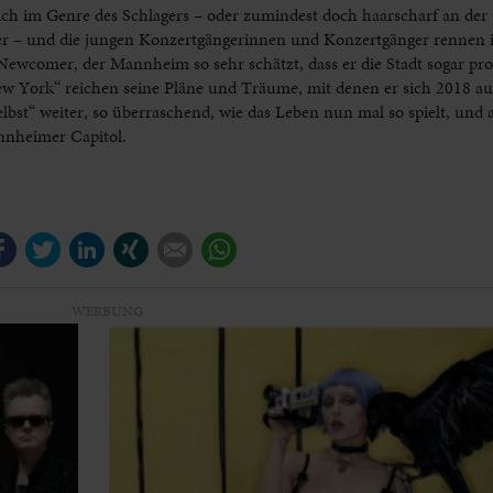
sich im Genre des Schlagers – oder zumindest doch haarscharf an de
 – und die jungen Konzertgängerinnen und Konzertgänger rennen i
ewcomer, der Mannheim so sehr schätzt, dass er die Stadt sogar pr
w York“ reichen seine Pläne und Träume, mit denen er sich 2018 a
elbst“ weiter, so überraschend, wie das Leben nun mal so spielt, und
nnheimer Capitol.
Facebook
Twitter
LinkedIn
Xing
E-mail
WhatsApp
WERBUNG