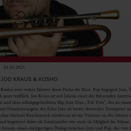
01.05.2025
Club & Pop
JOO KRAUS & KOSHO
 Kosho zwei wahre Meister ihres Fachs die Ehre. Pop begegnet Jazz,
ganz trefflich. Joo Kraus ist seit Jahren einer der führenden Jazztr
an und dem selbstgegründeten Hip-Jazz-Duo „Tab Two“, das zu eine
mmy-Nominierungen, der Echo Jazz als bester deutscher Trompeter 
lias Michael Koschorreck wiederum ist ein Virtuose an der Gitarre 
r und begeistert dabei als Solokünstler wie auch als Mitglied der Sö
ie freuen, einen einzigartigen Dialog zwischen Jazz und Pop, der vo