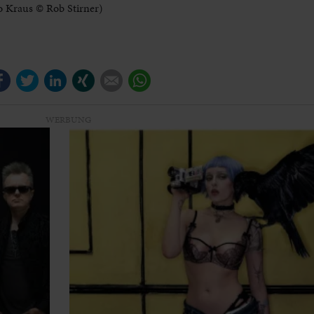
o Kraus © Rob Stirner)
Facebook
Twitter
LinkedIn
Xing
E-mail
WhatsApp
WERBUNG