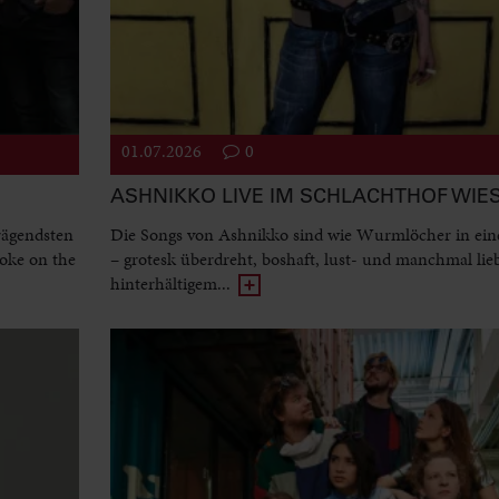
01.07.2026
0
ASHNIKKO LIVE IM SCHLACHTHOF WI
rägendsten
Die Songs von Ashnikko sind wie Wurmlöcher in ein
oke on the
– grotesk überdreht, boshaft, lust- und manchmal lie
hinterhältigem...