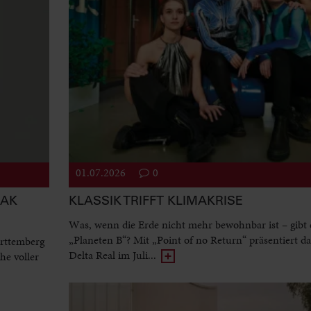
01.07.2026
0
EAK
KLASSIK TRIFFT KLIMAKRISE
Was, wenn die Erde nicht mehr bewohnbar ist – gibt 
„Planeten B“? Mit „Point of no Return“ präsentiert d
rttemberg
Delta Real im Juli...
he voller