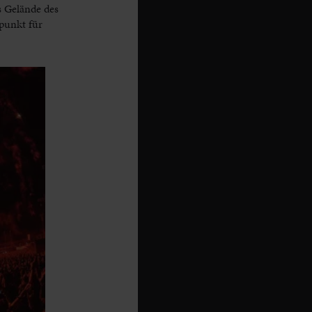
s Gelände des
punkt für