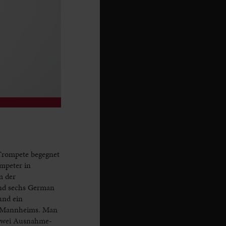
 Trompete begegnet
ompeter in
m der
und sechs German
und ein
hne Mannheims. Man
n zwei Ausnahme-