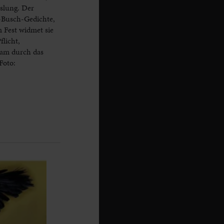
slung. Der
m-Busch-Gedichte,
 Fest widmet sie
licht,
sam durch das
Foto: