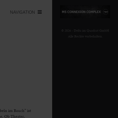
NAVIGATION
© 2026 - Delta im Quadrat GmbH
Alle Rechte vorbehalten.
beln im Bauch“ ist
se. Ob Theater,