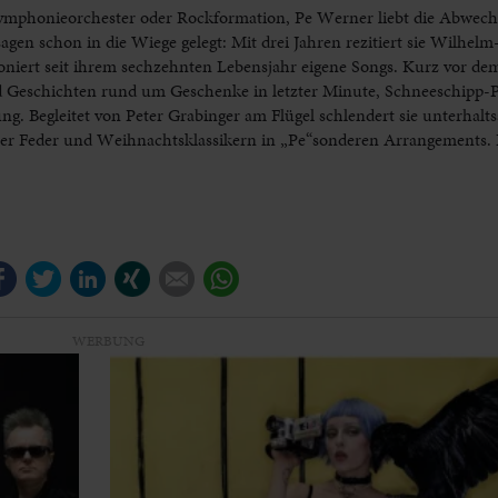
ymphonieorchester oder Rockformation, Pe Werner liebt die Abwech
gen schon in die Wiege gelegt: Mit drei Jahren rezitiert sie Wilhel
oniert seit ihrem sechzehnten Lebensjahr eigene Songs. Kurz vor dem
Geschichten rund um Geschenke in letzter Minute, Schneeschipp-Pf
. Begleitet von Peter Grabinger am Flügel schlendert sie unterhalt
er Feder und Weihnachtsklassikern in „Pe“sonderen Arrangements. 
Facebook
Twitter
LinkedIn
Xing
E-mail
WhatsApp
WERBUNG