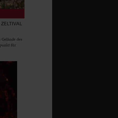
ZELTIVAL
s Gelände des
punkt für