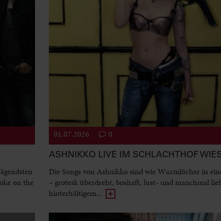
01.07.2026
0
ASHNIKKO LIVE IM SCHLACHTHOF WI
rägendsten
Die Songs von Ashnikko sind wie Wurmlöcher in ein
oke on the
– grotesk überdreht, boshaft, lust- und manchmal lie
hinterhältigem...