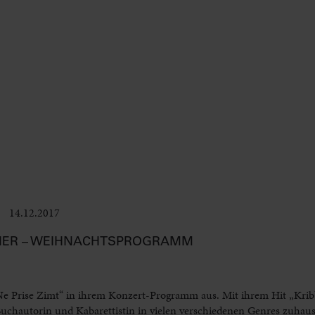
14.12.2017
Club & Pop
NER – WEIHNACHTSPROGRAMM
Ne Prise Zimt“ in ihrem Konzert-Programm aus. Mit ihrem Hit „Krib
 Buchautorin und Kabarettistin in vielen verschiedenen Genres zuhau