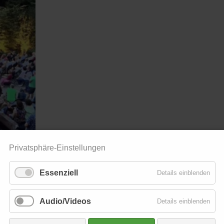
Privatsphäre-Einstellungen
Essenziell
Details einblenden
nnen gGmbH,
sches und
Audio/Videos
Details einblenden