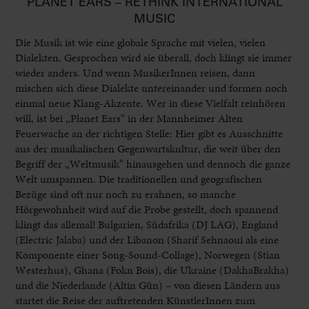
PLANET EARS – RETHINK INTERNATIONAL
MUSIC
Die Musik ist wie eine globale Sprache mit vielen, vielen
Dialekten. Gesprochen wird sie überall, doch klingt sie immer
wieder anders. Und wenn MusikerInnen reisen, dann
mischen sich diese Dialekte untereinander und formen noch
einmal neue Klang-Akzente. Wer in diese Vielfalt reinhören
will, ist bei „Planet Ears“ in der Mannheimer Alten
Feuerwache an der richtigen Stelle: Hier gibt es Ausschnitte
aus der musikalischen Gegenwartskultur, die weit über den
Begriff der „Weltmusik“ hinausgehen und dennoch die ganze
Welt umspannen. Die traditionellen und geografischen
Bezüge sind oft nur noch zu erahnen, so manche
Hörgewohnheit wird auf die Probe gestellt, doch spannend
klingt das allemal! Bulgarien, Südafrika (DJ LAG), England
(Electric Jalaba) und der Libanon (Sharif Sehnaoui als eine
Komponente einer Song-Sound-Collage), Norwegen (Stian
Westerhus), Ghana (Fokn Bois), die Ukraine (DakhaBrakha)
und die Niederlande (Altin Gün) – von diesen Ländern aus
startet die Reise der auftretenden KünstlerInnen zum