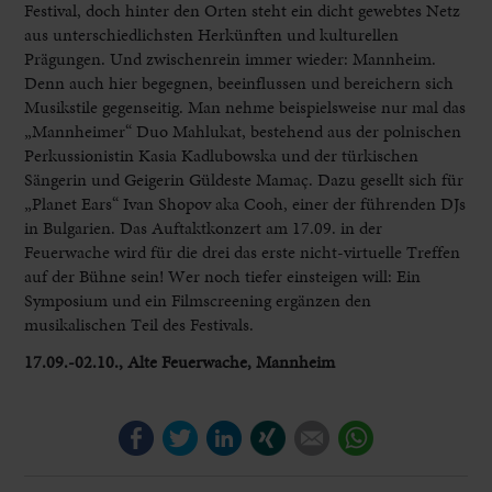
Festival, doch hinter den Orten steht ein dicht gewebtes Netz
aus unterschiedlichsten Herkünften und kulturellen
Prägungen. Und zwischenrein immer wieder: Mannheim.
Denn auch hier begegnen, beeinflussen und bereichern sich
Musikstile gegenseitig. Man nehme beispielsweise nur mal das
„Mannheimer“ Duo Mahlukat, bestehend aus der polnischen
Perkussionistin Kasia Kadlubowska und der türkischen
Sängerin und Geigerin Güldeste Mamaç. Dazu gesellt sich für
„Planet Ears“ Ivan Shopov aka Cooh, einer der führenden DJs
in Bulgarien. Das Auftaktkonzert am 17.09. in der
Feuerwache wird für die drei das erste nicht-virtuelle Treffen
auf der Bühne sein! Wer noch tiefer einsteigen will: Ein
Symposium und ein Filmscreening ergänzen den
musikalischen Teil des Festivals.
17.09.-02.10., Alte Feuerwache, Mannheim
Facebook
Twitter
LinkedIn
Xing
E-mail
WhatsApp