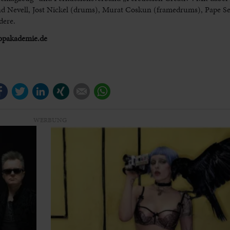
d Nevell, Jost Nickel (drums), Murat Coskun (framedrums), Pape Se
dere.
opakademie.de
Facebook
Twitter
LinkedIn
Xing
E-mail
WhatsApp
WERBUNG