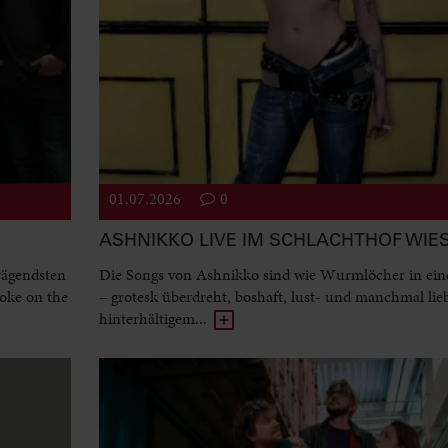
01.07.2026
0
ASHNIKKO LIVE IM SCHLACHTHOF WI
rägendsten
Die Songs von Ashnikko sind wie Wurmlöcher in ein
oke on the
– grotesk überdreht, boshaft, lust- und manchmal lie
hinterhältigem...