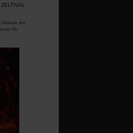
ZELTIVAL
s Gelände des
punkt für