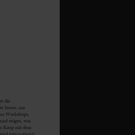
t die
die Szene, um
aus Workshops,
 und zeigen, was
 in Koop mit dem
ind international