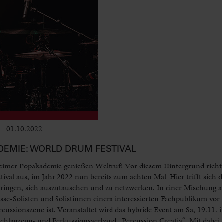
01.10.2022
Club & Pop
EMIE: WORLD DRUM FESTIVAL
mer Popakademie genießen Weltruf! Vor diesem Hintergrund richte
al aus, im Jahr 2022 nun bereits zum achten Mal. Hier trifft sich 
ingen, sich auszutauschen und zu netzwerken. In einer Mischung 
asse-Solisten und Solistinnen einem interessierten Fachpublikum vor
cussionszene ist. Veranstaltet wird das hybride Event am Sa, 19.11.
lagzeug- und Perkussionsverband „Percussion Creativ“. Mit dabei s