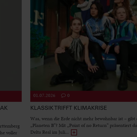
01.07.2026
0
EAK
KLASSIK TRIFFT KLIMAKRISE
Was, wenn die Erde nicht mehr bewohnbar ist – gibt 
„Planeten B“? Mit „Point of no Return“ präsentiert d
rttemberg
Delta Real im Juli...
he voller