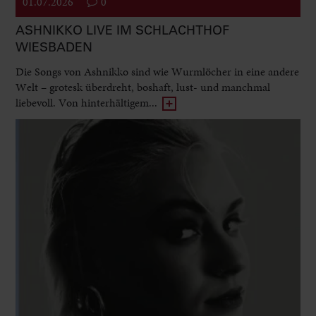
01.07.2026
0
ASHNIKKO LIVE IM SCHLACHTHOF
WIESBADEN
Die Songs von Ashnikko sind wie Wurmlöcher in eine andere
Welt – grotesk überdreht, boshaft, lust- und manchmal
liebevoll. Von hinterhältigem...