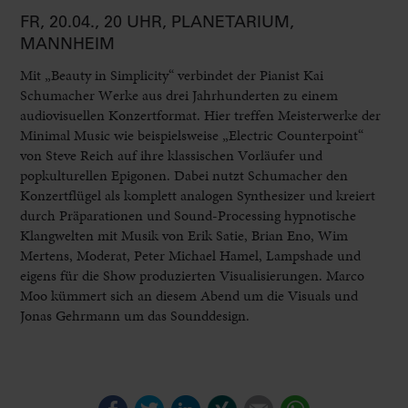
FR, 20.04., 20 UHR, PLANETARIUM,
MANNHEIM
Mit „Beauty in Simplicity“ verbindet der Pianist Kai
Schumacher Werke aus drei Jahrhunderten zu einem
audiovisuellen Konzertformat. Hier treffen Meisterwerke der
Minimal Music wie beispielsweise „Electric Counterpoint“
von Steve Reich auf ihre klassischen Vorläufer und
popkulturellen Epigonen. Dabei nutzt Schumacher den
Konzertflügel als komplett analogen Synthesizer und kreiert
durch Präparationen und Sound-Processing hypnotische
Klangwelten mit Musik von Erik Satie, Brian Eno, Wim
Mertens, Moderat, Peter Michael Hamel, Lampshade und
eigens für die Show produzierten Visualisierungen. Marco
Moo kümmert sich an diesem Abend um die Visuals und
Jonas Gehrmann um das Sounddesign.
Facebook
Twitter
LinkedIn
Xing
E-mail
WhatsApp