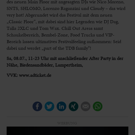
des neuen Main Floor mit angesagten DJs wie Nico Moreno,
SNTS, SHLOMO, Lorenzo Raganzini und Cloudy – das wird
very hot! Abgerundet wird das Festival mit dem neuen
„Classic Floor“, mit dabei sind hier Legenden wie DJ Dag,
Talla 2XLC und Tom Wax. Chill Out Areas samt
Schaukelbereich, Bembel-Zone, Food Trucks und VIP-
Bereich lassen ultimatives Festivalfeeling aufkommen: Seid
dabei und werdet „part of the TDB family“!
Sa, 08.07., 11-23 Uhr mit anschließender After Party in der
Nähe, Biedensandbäder, Lampertheim,
VVK: www.adticket.de
Facebook
Twitter
LinkedIn
Xing
E-mail
WhatsApp
WERBUNG