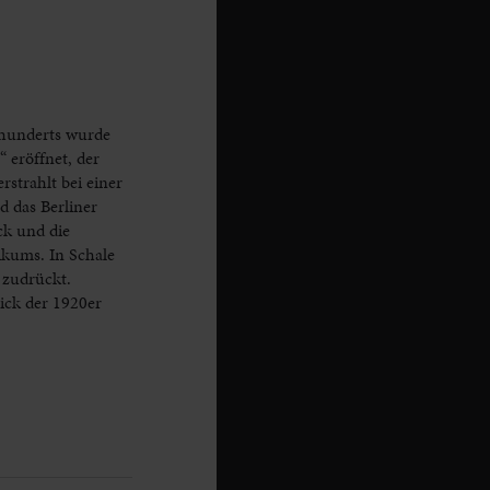
rhunderts wurde
 eröffnet, der
strahlt bei einer
d das Berliner
ck und die
ikums. In Schale
 zudrückt.
hick der 1920er