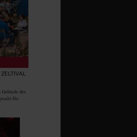
ZELTIVAL
s Gelände des
punkt für