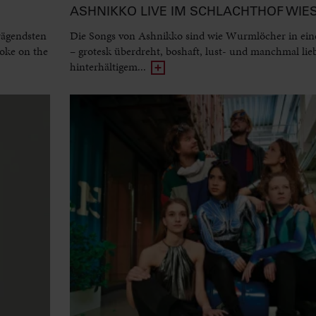
ASHNIKKO LIVE IM SCHLACHTHOF WI
rägendsten
Die Songs von Ashnikko sind wie Wurmlöcher in ein
oke on the
– grotesk überdreht, boshaft, lust- und manchmal lie
hinterhältigem...