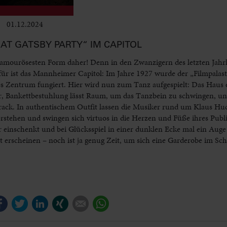
01.12.2024
Club & Pop
EAT GATSBY PARTY“ IM CAPITOL
 glamourösesten Form daher! Denn in den Zwanzigern des letzten Jah
für ist das Mannheimer Capitol: Im Jahre 1927 wurde der „Filmpalast“
 Zentrum fungiert. Hier wird nun zum Tanz aufgespielt: Das Haus er
er, Bankettbestuhlung lässt Raum, um das Tanzbein zu schwingen, un
rack. In authentischem Outfit lassen die Musiker rund um Klaus Hu
rstehen und swingen sich virtuos in die Herzen und Füße ihres Publ
r einschenkt und bei Glücksspiel in einer dunklen Ecke mal ein Auge
t erscheinen – noch ist ja genug Zeit, um sich eine Garderobe im Sc
Facebook
Twitter
LinkedIn
Xing
E-mail
WhatsApp