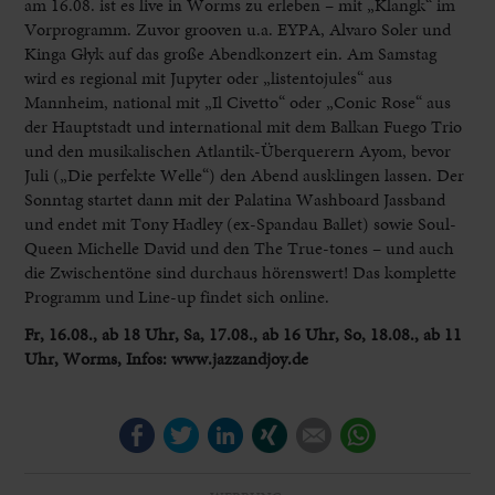
am 16.08. ist es live in Worms zu erleben – mit „Klangk“ im
Vorprogramm. Zuvor grooven u.a. EYPA, Alvaro Soler und
Kinga Głyk auf das große Abendkonzert ein. Am Samstag
wird es regional mit Jupyter oder „listentojules“ aus
Mannheim, national mit „Il Civetto“ oder „Conic Rose“ aus
der Hauptstadt und international mit dem Balkan Fuego Trio
und den musikalischen Atlantik-Überquerern Ayom, bevor
Juli („Die perfekte Welle“) den Abend ausklingen lassen. Der
Sonntag startet dann mit der Palatina Washboard Jassband
und endet mit Tony Hadley (ex-Spandau Ballet) sowie Soul-
Queen Michelle David und den The True-tones – und auch
die Zwischentöne sind durchaus hörenswert! Das komplette
Programm und Line-up findet sich online.
Fr, 16.08., ab 18 Uhr, Sa, 17.08., ab 16 Uhr, So, 18.08., ab 11
Uhr, Worms, Infos: www.jazzandjoy.de
Facebook
Twitter
LinkedIn
Xing
E-mail
WhatsApp