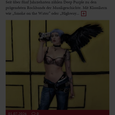
Seit über fünf Jahrzehnten zählen Deep Purple zu den
prägendsten Rockbands der Musikgeschichte. Mit Klassikern
wie „Smoke on the Water“ oder „Highway...
01.07.2026
0