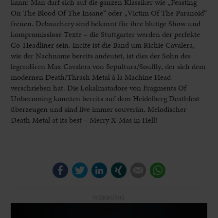
kann: Man darf sich auf die ganzen Klassiker wie „Feasting
On The Blood Of The Insane“ oder „Victim Of The Paranoid“
freuen. Debauchery sind bekannt für ihre blutige Show und
kompromisslose Texte – die Stuttgarter werden der perfekte
Co-Headliner sein. Incite ist die Band um Richie Cavalera,
wie der Nachname bereits andeutet, ist dies der Sohn des
legendären Max Cavalera von Sepultura/Soulfly, der sich dem
modernen Death/Thrash Metal à la Machine Head
verschrieben hat. Die Lokalmatadore von Fragments Of
Unbecoming konnten bereits auf dem Heidelberg Deathfest
überzeugen und sind live immer souverän. Melodischer
Death Metal at its best – Merry X-Mas in Hell!
Facebook
Twitter
LinkedIn
Xing
E-mail
WhatsApp
WERBUNG