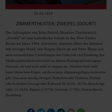
01.04.2019
Club & Pop
ZIMMERTHEATER: ZWEIFEL (DOUBT)
Der Schauplatz von John Patrick Shanleys Theaterstück
„Zweifel“ ist eine katholische Schule in der New Yorker
Bronx im Jahre 1964. Schwester Aloysius führt das Internat
mit strenger Hand, mit Skepsis blickt sie auf Pater Flynn
und
seine neumodischen Vorstellungen von Unterricht und Erziehung. Ein
Missbrauchsverdacht entwickelt vor diesem Hintergrund eine eigene
Dynamik, die bald nicht mehr zu stoppen ist... Shanleys Stück stellt
lauter kleine böse Fragen, auf die es keine allgemeingültigen Antworten
gibt. Man muss ständig abwägen: Fortschritt oder Tradition, Freiheit
oder Sicherheit, Courage oder Rufmord? Di, 02.04., 20 Uhr, danach tägl.
außer 15./16.04., Beginn je 20 Uhr (sonntags 17 Uhr), Zimmertheater,
Heidelberg
Facebook
Twitter
LinkedIn
Xing
E-mail
WhatsApp