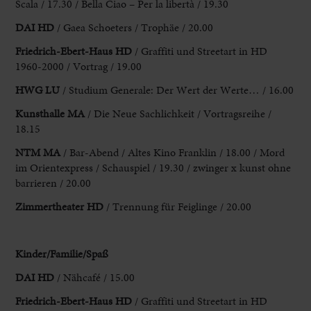
Scala / 17.30 / Bella Ciao – Per la libertà / 19.30
DAI HD
/ Gaea Schoeters / Trophäe / 20.00
Friedrich-Ebert-Haus HD
/ Graffiti und Streetart in HD
1960-2000 / Vortrag / 19.00
HWG LU
/ Studium Generale: Der Wert der Werte… / 16.00
Kunsthalle MA
/ Die Neue Sachlichkeit / Vortragsreihe /
18.15
NTM MA
/ Bar-Abend / Altes Kino Franklin / 18.00
/ Mord
im Orientexpress / Schauspiel / 19.30 / zwinger x kunst ohne
barrieren / 20.00
Zimmertheater HD
/ Trennung für Feiglinge / 20.00
Kinder/Familie/Spaß
DAI HD
/ Nähcafé / 15.00
Friedrich-Ebert-Haus HD
/ Graffiti und Streetart in HD