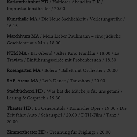
Karlstorbahnhof HD
/ Haltloser Abend im TiK /
Improvisationstheater / 20.00
Kunsthalle MA
/ Die Neue Sachlichkeit / Vorlesungsreihe /
16.15
Marchivum
MA
/ Mein Lieber Paulimann – eine j
üdische
Geschichte aus
MA / 18.00
NTM MA
/ Bar-Abend / Altes Kino Franklin / 18.00 / La
Traviata / Einführungssoirée mit Probenbesuch / 18.30
Rosengarten MA
/ Bolero / Ballett mit Orchester / 20.00
SAP-Arena MA
/ Let’s Dance / Tanzshow / 20.00
Stadtbücherei HD
/ Was hat die Mücke je für uns getan? /
Lesung & Gespräch / 19.30
Theater HD
/ La Cenerentola / Komische Oper / 19.30 / Die
Zeit fährt Auto / Schauspiel / 20.00 / DTH-Film / Tanz /
20.00
Zimmertheater HD
/ Trennung für Feiglinge / 20.00