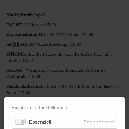
Kinder/Familie
/Spaß
DAI HD
/ Nähcafé / 15.00
Karlstorbahnhof HD
/ FLINTA* Circle / 20.00
ma[h]l:zeit LU
/ Shared Reading / 18.00
NTM MA
/ Bei der Feuerwehr wird der Kaffee kalt / ab 5
Jahren / 10.00
rem MA
/ Weingenuss von der Römerzeit bis heute /
Weinprobe / 18.00
Stadtbibliothek MA
/ Meet & Read trifft Mannheim liest ein
Buch / 17.30
Stadthalle Hockenheim
/ Kinderzaubertheater Phänomenal /
Privatsphäre-Einstellungen
11.00
vhs
HD
/ Was brauchen Menschen in schwerer Erkrankung?
Essenziell
Details einblenden
/ Vortrag / 19.00