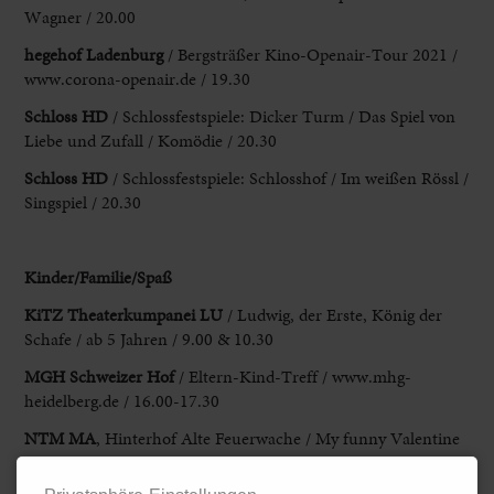
Wagner / 20.00
hegehof Ladenburg
/ Bergsträßer Kino-Openair
-Tour 2021 /
www.corona-openair.de / 19.30
Schloss HD
/
Schlossfestspiele: Dicker Turm / Das Spiel von
Liebe und Zufall / Komödie /
20.30
Schloss HD
/ Schlossfestspiele: Schlosshof / Im weißen Rössl /
Singspiel / 20.30
Kinder/Familie/Spaß
KiTZ Theaterkumpanei LU
/ Ludwig, der Erste, König der
Schafe / ab 5 Jahren / 9.00 & 10.30
MGH Schweizer
Hof
/ Eltern-Kind-Treff / www.mhg-
heidelberg.de / 16.00-17.30
NTM MA
, Hinterhof Alte Feuerwache
/ My funny Valentine
/ ab
10 Jahren / 10.00