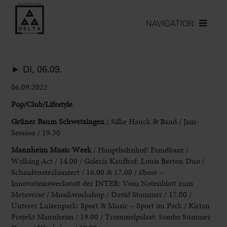
NAVIGATION
► DI, 06.09.
06.09.2022
Pop/Club/Lifestyle
Grüner Baum Schwetzingen
/ Silke Hauck & Band / Jam-
Session / 19.30
Mannheim Music Week
/ Hauptbahnhof: Famdüsax /
Walking Act / 14.00 / Galeria Kaufhof:
Louis Berton Duo /
Schaufensterkonzert / 16.00 & 17.00 / i!base –
Innovationswerkstatt der
INTER: Vom Notenblatt zum
Metaverse / Musikworkshop / David Stammer / 17.00 /
Unterer
Luisenpark: Sport & Music – Sport im Park / Kirtan
Projekt Mannheim / 19.00 /
Trommelpalast: Samba Summer