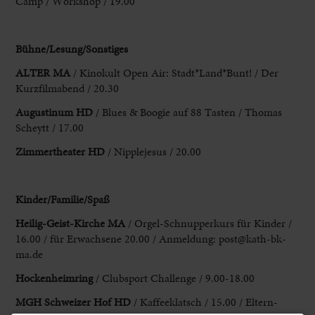
Camp / Workshop / 19.00
Bühne/Lesung/Sonstiges
ALTER
MA
/ Kinokult Open Air: Stadt*Land*Bunt! / Der
Kurzfilmabend / 20.30
Augustinum HD
/ Blues & Boogie auf 88 Tasten / Thomas
Scheytt / 17.00
Zimmertheater HD
/ Nipplejesus / 20.00
Kinder/Familie/Spaß
Heilig-Geist-Kirche
MA
/ Orgel-Schnupperkurs für Kinder /
16.00 / für Erwachsene 20.00 /
Anmeldung:
post@kath-bk-
ma.de
Hockenheimring
/ Clubsport Challenge
/ 9.00-18.00
MGH Schweizer Hof HD
/ Kaffeeklatsch / 15.00 / Eltern-