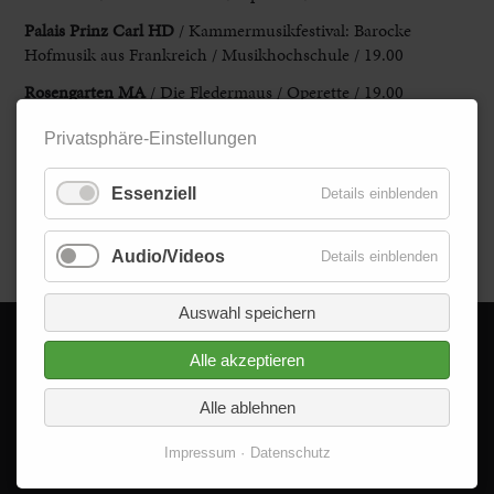
Palais Prinz Carl HD
/ Kammermusikfestival: Barocke
Hofmusik aus Frankreich / Musikhochschule / 19.00
Rosengarten MA
/ Die Fledermaus / Operette / 19.00
Privatsphäre-Einstellungen
Kinder/Familie/Spaß
Essenziell
Details einblenden
Staatstheater KA
/ Pinocchio / ab 6 Jahren / 10.00
Zurück
Audio/Videos
Details einblenden
Auswahl speichern
Alle akzeptieren
© 2026 - Delta im Quadrat GmbH
Alle Rechte vorbehalten.
Alle ablehnen
Impressum
Datenschutz