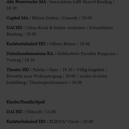
Alte Feuerwache MA
/ lesen.hören trifft Shared
Reading /
18.30
Capitol MA
/ Bülent Ceylan / Comedy / 20.00
DAI
HD
/ Claus Koch & Sabine Andresen / Schutzfaktor
Bindung / 20.00
Karlstorbahnhof HD
/ Offene Bühne / 20.00
Naturkundemuseum KA
/ Gefährdetes Paradies Panguana /
Vortrag /
18.30
Theater HD
/ Fidelio / Oper / 19.30 / Völlig losgelöst /
Revuette zum
Weltuntergang / 20.00 / saufen fechten
heidelberg / Theaterperformance / 20.00
Kinder/Familie/
Spaß
DAI HD
/ Nähcafé / 15.00
Karlstorbahnhof HD
/ FLINTA* Circle / 20.00