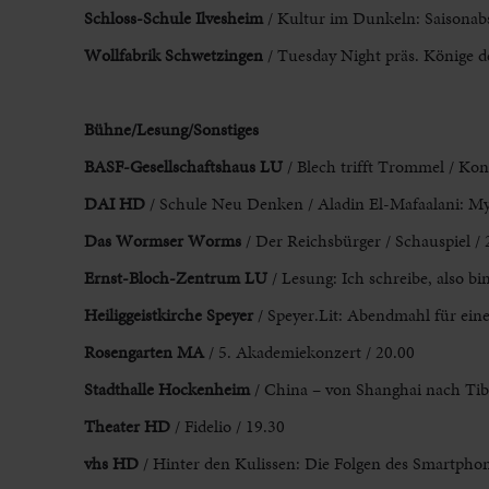
Schloss-Schule Ilvesheim
/ Kultur im Dunkeln: Saisonabs
Wollfabrik Schwetzingen
/ Tuesday Night präs. Könige d
Bühne/Lesung/Sonstiges
BASF-Gesellschaftshaus LU
/ Blech trifft Trommel / Kon
DAI HD
/ Schule Neu Denken / Aladin El-Mafaalani: Myt
Das Wormser Worms
/ Der Reichsbürger / Schauspiel / 
Ernst-Bloch-Zentrum LU
/ Lesung: Ich schreibe, also bi
Heiliggeistkirche Speyer
/ Speyer.Lit: Abendmahl für ein
Rosengarten MA
/ 5. Akademiekonzert / 20.00
Stadthalle Hockenheim
/ China – von Shanghai nach Tib
Theater HD
/ Fidelio / 19.30
vhs HD
/ Hinter den Kulissen: Die Folgen des Smartph