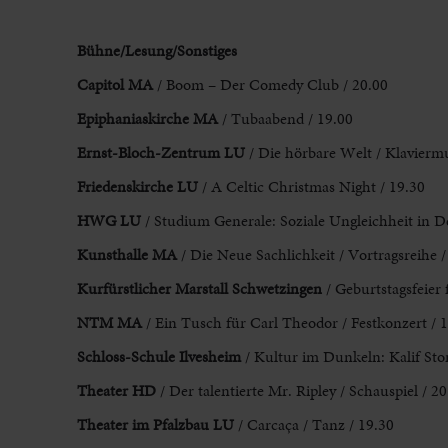
Bühne/Lesung/Sonstiges
Capitol MA
/ Boom – Der Comedy Club / 20.00
Epiphaniaskirche MA
/ Tubaabend / 19.00
Ernst-Bloch-Zentrum LU
/ Die hörbare Welt / Klaviermu
Friedenskirche LU
/ A Celtic Christmas Night / 19.30
HWG LU
/ Studium Generale: Soziale Ungleichheit in D
Kunsthalle MA
/ Die Neue Sachlichkeit / Vortragsreihe /
Kurfürstlicher Marstall Schwetzingen
/ Geburtstagsfeier 
NTM MA
/ Ein Tusch für Carl Theodor / Festkonzert / 
Schloss-Schule Ilvesheim
/ Kultur im Dunkeln: Kalif Sto
Theater HD
/ Der talentierte Mr. Ripley / Schauspiel / 20
Theater im Pfalzbau LU
/ Carcaça / Tanz / 19.30