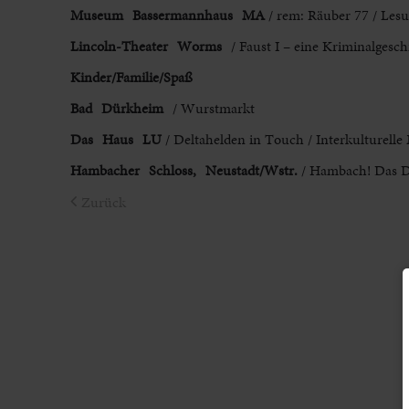
Museum Bassermannhaus MA
/ rem: Räuber 77 / Lesu
Lincoln-Theater Worms
/ Faust I – eine Kriminalgesc
Kinder/Familie/Spaß
Bad Dürkheim
/ Wurstmarkt
Das Haus LU
/ Deltahelden in Touch / Interkulturelle
Hambacher Schloss, Neustadt/Wstr.
/ Hambach! Das De
Zurück