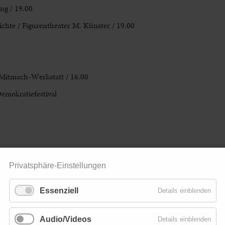
ng / 19.00
hichte / Figurentheater M. Künster / 19.00
 Mitmach-Werkstatt / 16.00
mokratiefestival
Privatsphäre-Einstellungen
Essenziell
Details einblenden
Audio/Videos
Details einblenden