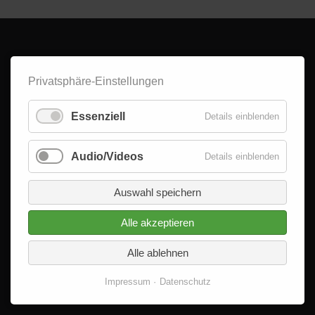
© 2026 - Delta im Quadrat GmbH
Alle Rechte vorbehalten.
Privatsphäre-Einstellungen
Essenziell
Details einblenden
Audio/Videos
Details einblenden
Auswahl speichern
Alle akzeptieren
Alle ablehnen
Impressum
Datenschutz