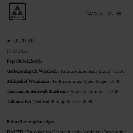
NAVIGATION
► DI, 15.07.
15.07.2025
Pop/Club/Lifestyle
Gerbersruhpark Wiesloch
/ Kulturbühne
: Amy Blond / 18.30
Schlosshof Weinheim
/ Kultursommer: Open Stage / 19.30
Thermen
& Badewelt Sinsheim
/ Acoustic Summer / 16.00
Tollhaus KA
/ Zeltival: Philipp Poisel
/ 20.00
Bühne/Lesung/Sonstiges
DAI HD
/
Europäer im Gespräch / mit
Armin von Bogdandy /