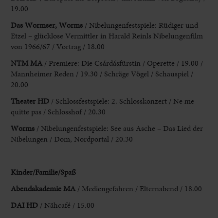
19.00
Das Wormser, Worms
/ Nibelungenfestspiele: Rüdiger und
Etzel – glücklose Vermittler in Harald Reinls Nibelungenfilm
von 1966/67 / Vortrag
/ 18.00
NTM MA
/ Premiere: Die Csárdásfürstin / Operette / 19.00 /
Mannheimer Reden
/ 19.30 / Schräge Vögel / Schauspiel /
20.00
Theater HD
/ Schlossfestspiele: 2. Schlosskonzert
/ Ne me
quitte pas / Schlosshof / 20.30
Worms
/ Nibelungenfestspiele: See aus
Asche – Das Lied der
Nibelungen / Dom, Nordportal / 20.30
Kinder/Familie
/Spaß
Abendakademie MA
/ Mediengefahren / Elternabend / 18.00
DAI HD
/ Nähcafé / 15.00