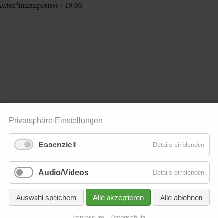
Autor*innenpreises / 19.00
fte
gung / 20.00
Privatsphäre-Einstellungen
Essenziell
Details einblenden
 14 Jahren / 11.00
Audio/Videos
Details einblenden
Auswahl speichern
Alle akzeptieren
Alle ablehnen
Impressum
Datenschutz