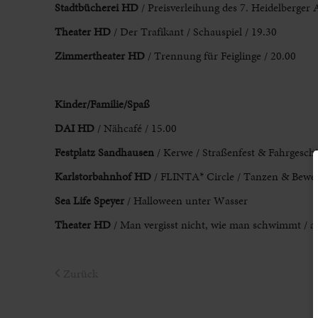
Stadtbücherei HD
/ Preisverleihung des
7. Heidelberger 
Theater HD
/ Der Trafikant / Schauspiel
/ 19.30
Zimmertheater HD
/ Trennung für Feiglinge / 20.00
Kinder/Familie/Spa
ß
DAI HD
/ Nähcafé / 15.00
Festplatz Sandhausen
/ Kerwe / Straßenfest & Fahrgeschä
Karlstorbahnhof HD
/ FLINTA* Circle / Tanzen & Bewe
Sea Life Speyer
/
Halloween unter Wasser
Theater HD
/ Man vergisst nicht, wie man
schwimmt / ab
Zurück