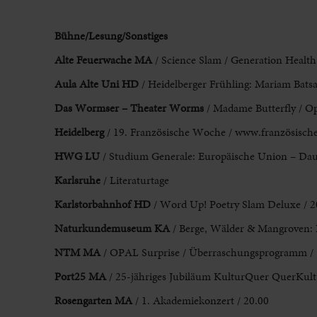
Bühne/Lesung/Sonstiges
Alte Feuerwache MA
/ Science Slam / Generation
Health 
Aula Alte Uni HD
/ Heidelberger Frühling: Mariam Batsa
Das Wormser – Theater Worms
/ Madame Butterfly / O
Heidelberg
/ 19. Französische Woche / www.franz
ö
sisch
HWG
LU
/ Studium Generale: Europäische Union – Daue
Karlsruhe
/ Literaturtage
Karlstorbahnhof HD
/ Word Up! Poetry Slam Deluxe / 2
Naturkundemuseum KA
/ Berge, Wälder & Mangroven: 
NTM MA
/ OPAL Surprise / Überraschungsprogramm / 
Port25
MA
/ 25-jähriges Jubiläum KulturQuer QuerKult
Rosengarten MA
/ 1. Akademiekonzert / 20.00