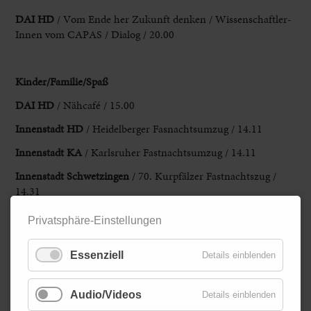
DAI HD
/ Vom Ende
her Zukunft denken / Wissenschaftler­
Innen vom CAPAS / Dialog / 20.00
Kinder/Familie/Spaß
DAI HD
/ Nähcafé / 15.00
Innenstadt HD
/ Heidelberger
Fasnachtsumzug / 14.11
Innenstadt KA
/ Karlsruher Fastnachtsumzug / 14.11
Innenstadt Schwetzingen
/ 70.
Kurpfälzer Fastnachtszug /
14.31
Karlstorbahnhof HD
/ FLINTA* Circle / 20.00
Privatsphäre-Einstellungen
Zirkus Paletti
MA
/ Faschingsferienkurs
Essenziell
Details einblenden
Zurück
Audio/Videos
Details einblenden