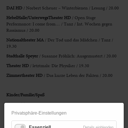
DAI HD
/ Norbert Scheuer – Winterbienen / Lesung / 20.00
HebelHalle/UnterwegsTheater HD
/ Open Stage
Performance: I come from… / Tanz / Int. Wochen gegen
Rassismus / 20.00
Nationaltheater MA
/ Der Tod und das Mädchen / Tanz /
19.30
Stadthalle Speyer
/ Susanne Fröhlich: Ausgemustert / 20.00
Theater HD
/ letztmals: Die Physiker / 19.30
Zimmertheater HD
/ Das kurze Leben der Fakten / 20.00
Kinder/Familie/Spaß
Nationaltheater MA
/ Die Welt ist rund / ab 2 Jahren / 10.00
Privatsphäre-Einstellungen
SAP Arena MA
/ Die drei ??? / Zusatzshow / 20.00
Stadthalle Weinheim
/ Michel aus Lönneberga /
Essenziell
Details einblenden