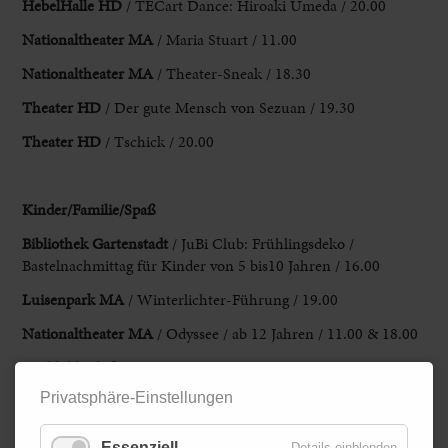
HebelHalle HD
/ TECart Dance: Hiroaki Umeda / 20.00
Nationaltheater MA
/ Maria Stuart / 11.00
Nationaltheater MA
/ Theater-Sneak / 18.30
Theater HD
/ Der gute Mensch von Sezuan / 19.30
Theater HD
/ Tschick / 20.00
Kinder/Familie/Spaß
Bibliothek Gartenstadt
/ JuBi Club: Frühlingsdeko /
Bastelnachmittag für Kinder von 5 bis10 Jahren / 16.00
Luisenpark MA
/ Winterlichter-Führung / 19.00
Nationaltheater MA
/ Odyssee / ab 12 Jahren / 11.00 & 18.00
Stadtbibliothek LU
/ Bücherzwerge / Kinderbibliothek / 15.30
Privatsphäre-Einstellungen
Stadtbibliothek LU
/ VR-Sprechstunde / 15.30
Theater HD
/ Miyu Unsahiro / Theater-Anime / ab 12 Jahren
Essenziell
Details einblenden