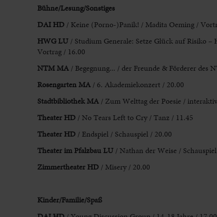
Bühne/Lesung/Sonstiges
DAI HD
/ Keine (Porno-)Panik! / Madita Oeming / Vortr
HWG LU
/ Studium Generale: Setze Glück auf Risiko 
Vortrag / 16.00
NTM MA
/ Begegnung... / der Freunde & Förderer des 
Rosengarten MA
/ 6. Akademiekonzert / 20.00
Stadtbibliothek MA
/ Zum Welttag der Poesie / interakt
Theater HD
/ No Tears Left to Cry / Tanz / 11.45
Theater HD
/ Endspiel / Schauspiel / 20.00
Theater im Pfalzbau LU
/ Nathan der Weise / Schauspiel
Zimmertheater HD
/ Misery / 20.00
Kinder/Familie/Spaß
DAI HD
/ Young Discussion Group / 14-18 Jahre / 17.00